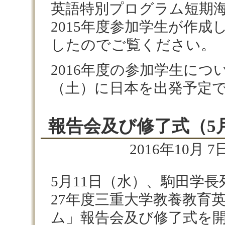
英語特別プログラム短期
2015年度参加学生が作
したのでご覧ください。
2016年度の参加学生につい
（土）に日本を出発予定
報告会及び修了式（5
2016年10月 7日
5
月
11
日（水）、駒田学長
27
年度三重大学教養教育
ム」報告会及び修了式を