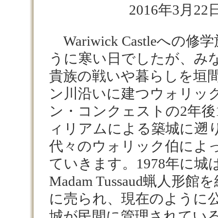
2016年3月22日
Wariwick Castleへ
うに寒い日でしたが、み
貴族の戦いや暮らしを垣
ン川沿いに建つウォリッ
ン・コンクェストの2年後1
ィリアムによる築城に遡
代々のウォリック伯によ
ていきます。1978年に城はG
Madam Tussaud蝋人
に売られ、現在のように
城が民間に管理されてい