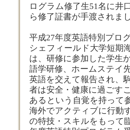
ログラム修了生
51
名に井
ら修了証書が手渡されま
平成
27
年度英語特別プロ
シェフィールド大学短期
は、研修に参加した学生
語学研修、ホームステイ
英語を交えて報告され、
者は安全・健康に過ごす
あるという自覚を持って
海外でアクティブに行動
の特技・スキルをもって