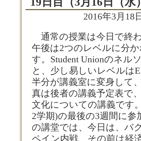
19日目（3月16日（水
2016年3月18日
通常の授業は今日で終わ
午後は
2
つのレベルに分か
す。
Student Union
のネル
と、少し易しいレベルは
E
半分が講義室に変身して
真は後者の講義予定表で
文化についての講義です
2
学期
)
の最後の
3
週間に参
の講堂では、今日は、バ
ペイン内戦、その前は経