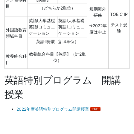
目
（どちらか2単位）
短期海外
TOEIC IP
研修
英語Ⅰ大学基礎
英語Ⅰ大学基礎
テスト受
→2022年
英語Ⅰコミュニ
英語Ⅰコミュニ
外国語教育
験
度は中止
ケーション
ケーション
領域科目
英語Ⅱ発展（計4単位）
教養統合科目【英語】（計2単
教養統合科
位）
目
英語特別プログラム 開講
授業
2022年度英語特別プログラム開講授業