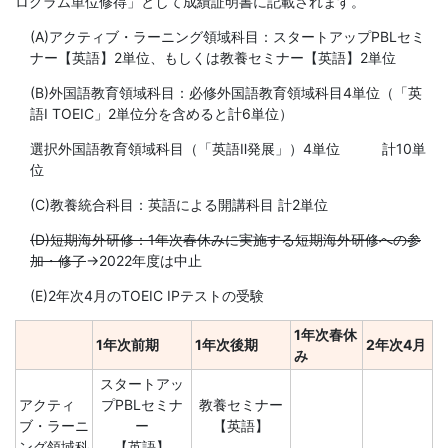
ログラム単位修得」として成績証明書に記載されます。
(A)アクティブ・ラーニング領域科目：スタートアップPBLセミ
ナー【英語】2単位、もしくは教養セミナー【英語】2単位
(B)外国語教育領域科目：必修外国語教育領域科目4単位（「英
語I TOEIC」2単位分を含めると計6単位）
選択外国語教育領域科目（「英語Ⅱ発展」）4単位 計10単
位
(C)教養統合科目：英語による開講科目 計2単位
(D)短期海外研修：1年次春休みに実施する短期海外研修への参
加・修了
→2022年度は中止
(E)2年次4月のTOEIC IPテストの受験
1年次春休
1年次前期
1年次後期
2年次4月
み
スタートアッ
アクティ
プPBLセミナ
教養セミナー
ブ・ラーニ
ー
【英語】
ング領域科
【英語】