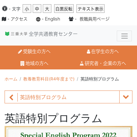
-
文字
小
中
大
白黒反転
テキスト表示
-
アクセス
-
English
-
教職員用ページ
全学共通教育センター
受験生の方へ
在学生の方へ
地域の方へ
研究者・企業の方へ
ホーム
教養教育科目(R4年度まで)
英語特別プログラム
英語特別プログラム
英語特別プログラム