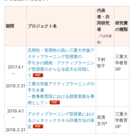
代表
者・共
同研究
研究費
期間
プロジェクト名
者
の種類
（*は代表
者）
汎用性・実用性の高い三重大学版ア
クティブラーニング型授業の
三重大
下村
手引きの開発：アクティブラーニン
学教育
智子
2017.4.1
グ型授業のさらなる拡大を目指し
GP
～
て
三重大学版アクティブラーニングの
2019.3.31
手引き書
～教養教育院における授業実践を事
例として～
2016.4.1
アクティブラーニング型授業におけ
三重大
～
長濱
るジェネリックスキル評価方法の策
学教育
文与*
定
GP
2018.3.31