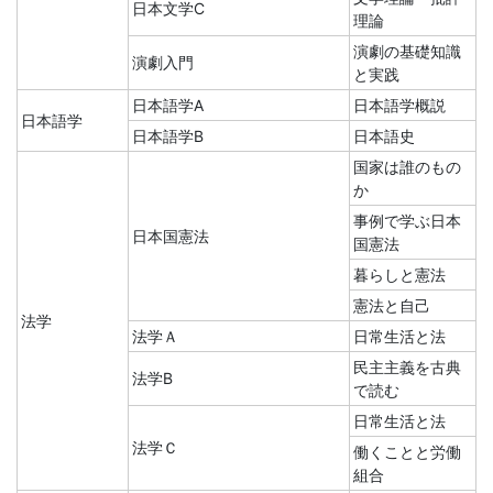
日本文学C
理論
演劇の基礎知識
演劇入門
と実践
日本語学A
日本語学概説
日本語学
日本語学B
日本語史
国家は誰のもの
か
事例で学ぶ日本
日本国憲法
国憲法
暮らしと憲法
憲法と自己
法学
法学Ａ
日常生活と法
民主主義を古典
法学B
で読む
日常生活と法
法学Ｃ
働くことと労働
組合