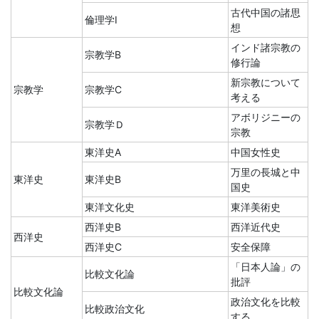
古代中国の諸思
倫理学I
想
インド諸宗教の
宗教学B
修行論
新宗教について
宗教学
宗教学C
考える
アボリジニーの
宗教学Ｄ
宗教
東洋史A
中国女性史
万里の長城と中
東洋史
東洋史B
国史
東洋文化史
東洋美術史
西洋史B
西洋近代史
西洋史
西洋史C
安全保障
「日本人論」の
比較文化論
批評
比較文化論
政治文化を比較
比較政治文化
する