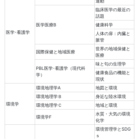
運動
臨床医学の最近の
話題
医学医療B
健康科学
医学･看護学
人体の扉：内臓と
脈管
世界の地域保健と
国際保健と地域医療
医療
味と匂の生理学
PBL医学･看護学（現代科
健康食品の機能と
学）
現状
環境地理学A
地図と環境
環境地理学Ｂ
身近な陸水環境
環境学
環境地理学Ｃ
地域と環境
水質・大気の環境
環境学F
化学
環境管理学とSDG
ｓ