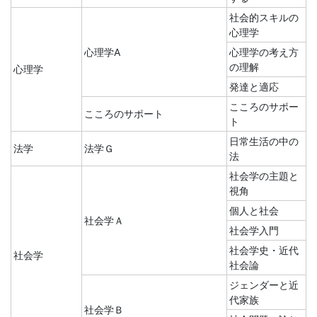
社会的スキルの
心理学
心理学A
心理学の考え方
の理解
心理学
発達と適応
こころのサポー
こころのサポート
ト
日常生活の中の
法学
法学Ｇ
法
社会学の主題と
視角
個人と社会
社会学Ａ
社会学入門
社会学史・近代
社会学
社会論
ジェンダーと近
代家族
社会学Ｂ