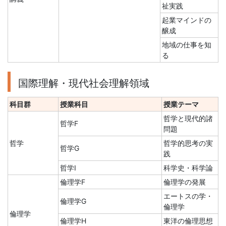
祉実践
起業マインドの
醸成
地域の仕事を知
る
国際理解・現代社会理解領域
科目群
授業科目
授業テーマ
哲学と現代的諸
哲学F
問題
哲学
哲学的思考の実
哲学G
践
哲学I
科学史・科学論
倫理学F
倫理学の発展
エートスの学・
倫理学G
倫理学
倫理学
倫理学H
東洋の倫理思想