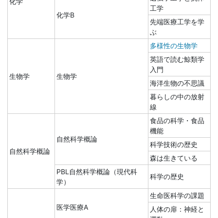
化学
工学
化学B
先端医療工学を学
ぶ
多様性の生物学
英語で読む鯨類学
入門
生物学
生物学
海洋生物の不思議
暮らしの中の放射
線
食品の科学・食品
機能
自然科学概論
科学技術の歴史
自然科学概論
森は生きている
PBL自然科学概論（現代科
科学の歴史
学）
生命医科学の課題
医学医療A
人体の扉：神経と