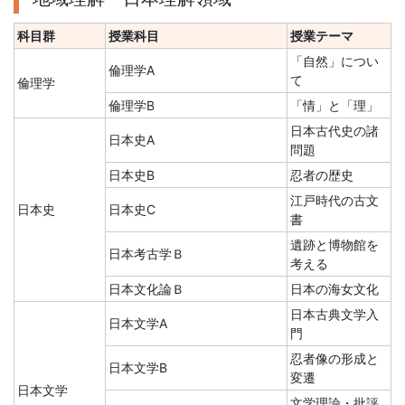
科目群
授業科目
授業テーマ
「自然」につい
倫理学A
て
倫理学
倫理学B
「情」と「理」
日本古代史の諸
日本史A
問題
日本史B
忍者の歴史
江戸時代の古文
日本史
日本史C
書
遺跡と博物館を
日本考古学Ｂ
考える
日本文化論Ｂ
日本の海女文化
日本古典文学入
日本文学A
門
忍者像の形成と
日本文学B
変遷
日本文学
文学理論・批評