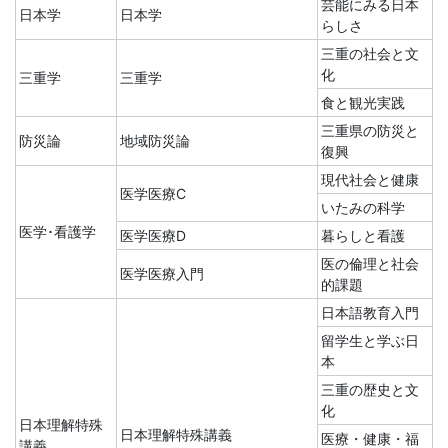
芸能にみる日本
日本学
日本学
らしさ
三重の社会と文
化
三重学
三重学
食と観光実践
三重県の防災と
防災論
地域防災論
復興
現代社会と健康
医学医療C
いたみの科学
医学･看護学
医学医療D
暮らしと看護
医の倫理と社会
医学医療入門
的課題
日本語教育入門
留学生と学ぶ日
本
三重の歴史と文
化
日本理解特殊
日本理解特殊講義
医療・健康・福
講義