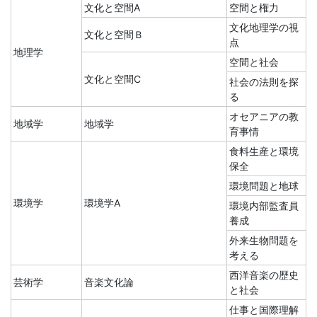
文化と空間A
空間と権力
文化地理学の視
文化と空間Ｂ
点
地理学
空間と社会
文化と空間C
社会の法則を探
る
オセアニアの教
地域学
地域学
育事情
食料生産と環境
保全
環境問題と地球
環境学
環境学A
環境内部監査員
養成
外来生物問題を
考える
西洋音楽の歴史
芸術学
音楽文化論
と社会
仕事と国際理解