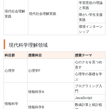
学習意欲の理論
と実践
現代社会理解
現代社会理解実践
障がい学生支援
実践
実践
環境インターン
シップ
現代科学理解領域
科目群
授業科目
授業テーマ
心のクセを見つめ
直す
心理学
心理学F
心理学の基礎を学
ぶ
プログラミング入
門
情報科学A
JavaScript
情報科学
数値計算と統計処
情報科学B