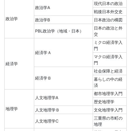
現代日本の政治
政治学A
戦後日本外交史
政治学
政治学B
日本政治の構図
日本の政治と外
PBL政治学（地域・日本）
交
ミクロ経済学入
門
経済学Ａ
マクロ経済学入
門
経済学
社会保障と経済
経済学Ｂ
暮らしの中の経
済
都市地理学入門
人文地理学A
歴史地理学
地理学
人文地理学Ｂ
文化地理学入門
三重県の市町の
人文地理学C
地理