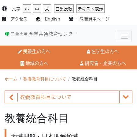
-
文字
小
中
大
白黒反転
テキスト表示
-
アクセス
-
English
-
教職員用ページ
全学共通教育センター
受験生の方へ
在学生の方へ
地域の方へ
研究者・企業の方へ
ホーム
教養教育科目について
教養統合科目
教養教育科目について
教養統合科目
地域理解・日本理解領域